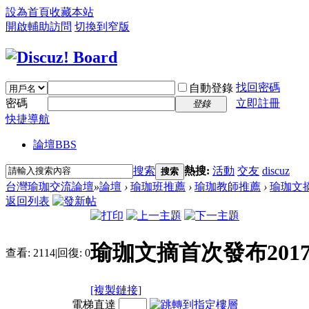
設為首頁
收藏本站
開啟輔助訪問
切換到窄版
找回密碼
自動登錄
密碼
立即註冊
登錄
快捷導航
論壇
BBS
搜索
熱搜:
活動
交友
discuz
搜索
台灣瑜珈交流論壇
»
論壇
›
瑜珈班推薦
›
瑜珈教師推薦
›
瑜珈文摘
返回列表
瑜珈文摘首次發布201
查看:
2114
|
回復:
0
[複製鏈接]
電梯直達