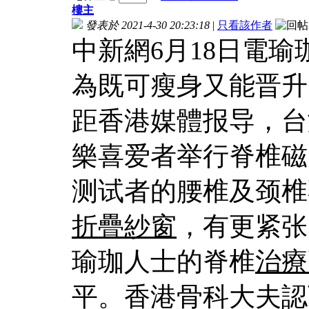
樓主
發表於 2021-4-30 20:23:18
|
只看該作者
中新網6月18日電
為既可瘦身又能晋升
距香港媒體报导，台
樂喜爱者举行脊椎磁
测试者的腰椎及颈椎
折疊紗窗
，有更紧张
瑜珈人士的脊椎
治療
平。香港骨科大夫認