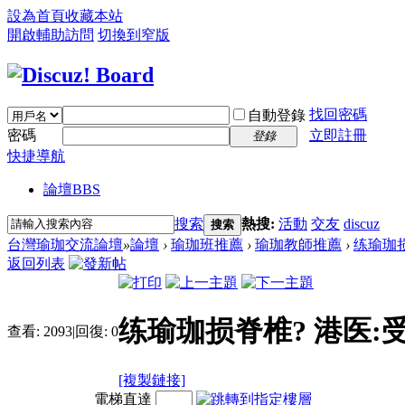
設為首頁
收藏本站
開啟輔助訪問
切換到窄版
找回密碼
自動登錄
密碼
立即註冊
登錄
快捷導航
論壇
BBS
搜索
熱搜:
活動
交友
discuz
搜索
台灣瑜珈交流論壇
»
論壇
›
瑜珈班推薦
›
瑜珈教師推薦
›
练瑜珈损
返回列表
练瑜珈损脊椎? 港医
查看:
2093
|
回復:
0
[複製鏈接]
電梯直達