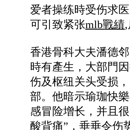
爱者操练時受伤求医
可引致紧张
mlb戰績
香港骨科大夫潘德邻
時有產生，大部門因
伤及枢纽关头受损，
部。他暗示瑜珈快樂
感冒险增长，并且很
酸背痛”，垂垂令伤