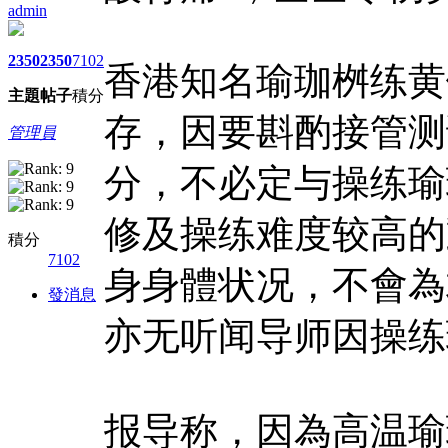
admin
2350
2350
7102
香港知名瑜珈桝练黄
主題
帖子
積分
存，因要斟酌接管测
管理員
分，不必定与操练瑜
修及操练难度较高的
積分
7102
身身體状况，不會為
發消息
亦无听闻导师因操练
报导称，因為高温瑜