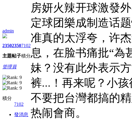
房妍火辣开球激發外
定球团樂成制造话题
admin
准真的太浮夸，许杰
2350
2350
7102
息，在脸书痛批“為
主題
帖子
積分
妹？没有此外表示方
管理員
裤...！再来呢？
不要把台灣都搞的精
積分
7102
热闹會商。
發消息