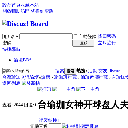
設為首頁
收藏本站
開啟輔助訪問
切換到窄版
找回密碼
自動登錄
密碼
立即註冊
登錄
快捷導航
論壇
BBS
搜索
熱搜:
活動
交友
discuz
搜索
台灣瑜珈交流論壇
»
論壇
›
瑜珈班推薦
›
瑜珈教師推薦
›
台瑜珈女
返回列表
台瑜珈女神开球盘人夫
查看:
2044
|
回復:
0
[複製鏈接]
電梯直達