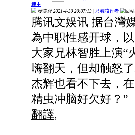
樓主
發表於 2021-4-30 20:07:13
|
只看該作者
腾讯文娱讯 据台灣
為中职性感开球，以
大家兄林智胜上演“
嗨翻天，但却触怒了
杰辉也看不下去，在
精虫冲脑好欠好？”
翻譯
,