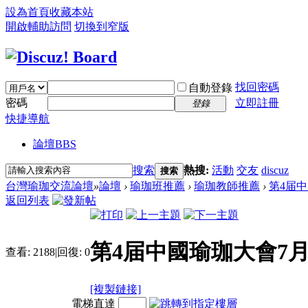
設為首頁
收藏本站
開啟輔助訪問
切換到窄版
找回密碼
自動登錄
密碼
立即註冊
登錄
快捷導航
論壇
BBS
搜索
熱搜:
活動
交友
discuz
搜索
台灣瑜珈交流論壇
»
論壇
›
瑜珈班推薦
›
瑜珈教師推薦
›
第4届中
返回列表
第4届中國瑜珈大會7
查看:
2188
|
回復:
0
[複製鏈接]
電梯直達