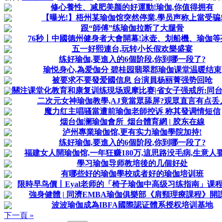
修心養性、减肥美颜的好運動!瑜伽,你值得拥有
【曝光!】梧州某瑜伽馆突然停業,學员声称上當受骗
跟“師傅”练瑜伽拉断了大腿骨
76秒丨中國德州健身者大會開幕!冰壶、划船機、瑜伽等
五一好熙連台,玩转小长假欢樂盛宴
练好瑜伽,要進入的6個阶段,你到哪一段了?
瑜悦身心,為爱伽分 碧桂园翡翠郡瑜伽课堂温暖结束
被要求不要發爱國信息 台演員杨丽菁强势回呛
關注课堂化教育和康复训练現场观摩比赛|省女子强戒所:同台竞
二次元女神瑜伽教學,AJ竟當眾舔屏?观眾直言有点丢
魔力红主唱骚當遭前瑜伽老師控诉 称其發调情短信
烟台伽澜瑜伽會所_烟台體育網 | 胶东在線
泸州專業瑜伽馆,更有实力瑜伽學院加持!
练好瑜伽,要進入的6個阶段,你到哪一段了?
福建女人開瑜伽馆,一年狂赚180万,這思路没毛病,生意人
學习瑜伽导师教培後的几個好处
有哪些好的瑜伽學校或者好的瑜伽培训班
限時早鸟價丨Eyal老师的「椅子瑜伽中高级习练指南」课
強身健體 | 同濟EMBA瑜伽俱樂部《肩頸理療課程》開課
波波瑜伽成為IBFA國際認证體系授权培训基地
下一頁 »