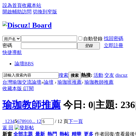
設為首頁
收藏本站
開啟輔助訪問
切換到窄版
找回密碼
自動登錄
密碼
立即註冊
登錄
快捷導航
論壇
BBS
搜索
熱搜:
活動
交友
discuz
搜索
台灣瑜珈交流論壇
»
論壇
›
瑜珈班推薦
›
瑜珈教師推薦
收藏本版
|
訂閱
瑜珈教師推薦
今日:
0
|
主題:
236
1
2
3
4
5
6
7
8
9
10
... 12
/ 12 頁
下一頁
返 回
新窗
全部主題
最新
熱門
熱帖
精華
更多
作者
回復/查看
最後