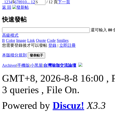
1
2
3
4
5
6
7
8
9
10
... 12
/ 12 頁
下一頁
返 回
快速發帖
還可輸入
80
高級模式
B
Color
Image
Link
Quote
Code
Smilies
您需要登錄後才可以發帖
登錄
|
立即註冊
本版積分規則
發表帖子
Archiver
|
手機版
|
小黑屋
|
台灣瑜珈交流論壇
GMT+8, 2026-8-8 16:00
, 
3 queries , File On.
Powered by
Discuz!
X3.3