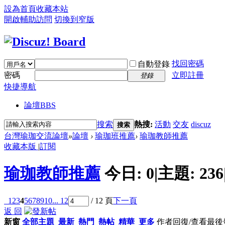
設為首頁
收藏本站
開啟輔助訪問
切換到窄版
找回密碼
自動登錄
密碼
立即註冊
登錄
快捷導航
論壇
BBS
搜索
熱搜:
活動
交友
discuz
搜索
台灣瑜珈交流論壇
»
論壇
›
瑜珈班推薦
›
瑜珈教師推薦
收藏本版
|
訂閱
瑜珈教師推薦
今日:
0
|
主題:
236
1
2
3
4
5
6
7
8
9
10
... 12
/ 12 頁
下一頁
返 回
新窗
全部主題
最新
熱門
熱帖
精華
更多
作者
回復/查看
最後