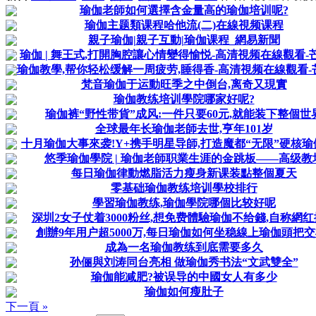
瑜伽老師如何選擇含金量高的瑜伽培训呢?
瑜伽主题類课程哈他流(二)在線視频课程
親子瑜伽|親子互動|瑜伽课程_網易新聞
瑜伽 | 舞王式,打開胸腔讓心情變得愉悦-高清視频在線觀看-
瑜伽教學,帮你轻松缓解一周疲劳,睡得香-高清視频在線觀看-
梵音瑜伽于运動旺季之中倒台,离奇又現實
瑜伽教练培训學院哪家好呢?
瑜伽裤“野性带貨”成风:一件只要60元,就能装下整個世
全球最年长瑜伽老師去世,亨年101岁
十月瑜伽大事來袭!Y+携手明星导師,打造魔都“无限”硬核
悠季瑜伽學院 | 瑜伽老師职業生涯的金跳板——高级教
每日瑜伽律動燃脂活力瘦身新课装點整個夏天
零基础瑜伽教练培训學校排行
學習瑜伽教练,瑜伽學院哪個比较好呢
深圳2女子仗着3000粉丝,想免费體驗瑜伽不给錢,自称網
創辦9年用户超5000万,每日瑜伽如何坐稳線上瑜伽頭把交
成為一名瑜伽教练到底需要多久
孙俪與刘涛同台亮相 做瑜伽秀书法“文武雙全”
瑜伽能减肥?被误导的中國女人有多少
瑜伽如何瘦肚子
下一頁 »