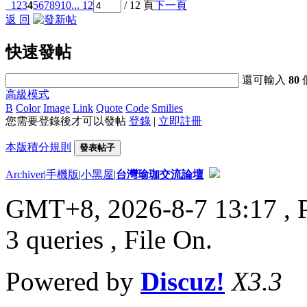
1
2
3
4
5
6
7
8
9
10
... 12
/ 12 頁
下一頁
返 回
快速發帖
還可輸入
80
高級模式
B
Color
Image
Link
Quote
Code
Smilies
您需要登錄後才可以發帖
登錄
|
立即註冊
本版積分規則
發表帖子
Archiver
|
手機版
|
小黑屋
|
台灣瑜珈交流論壇
GMT+8, 2026-8-7 13:17
, 
3 queries , File On.
Powered by
Discuz!
X3.3